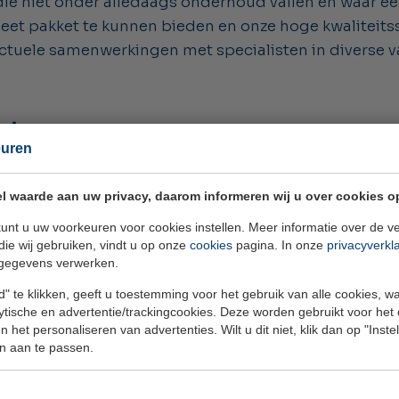
 die niet onder alledaags onderhoud vallen en waar e
leet pakket te kunnen bieden en onze hoge kwaliteit
actuele samenwerkingen met specialisten in diverse 
ciers
euren
elen wij ook eenvoudig met leveranciers en partner
racten tussen de beheerder en bijvoorbeeld een mon
l waarde aan uw privacy, daarom informeren wij u over cookies o
j graag de samenwerking op om een compleet pakket te
unt u uw voorkeuren voor cookies instellen. Meer informatie over de ve
die wij gebruiken, vindt u op onze
cookies
pagina. In onze
privacyverkl
e afhandeling voor de bewoner voorop. Wij zullen waar 
gegevens verwerken.
klant. Indien nodig verbinden wij warm door met onz
" te klikken, geeft u toestemming voor het gebruik van alle cookies, 
lytische en advertentie/trackingcookies. Deze worden gebruikt voor het
 het personaliseren van advertenties. Wilt u dit niet, klik dan op "Inst
n aan te passen.