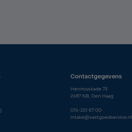
s
Contactgegevens
Henricuskade 73
2497 NB, Den Haag
j
015-251 67 00
intake@vastgoedservice.nl