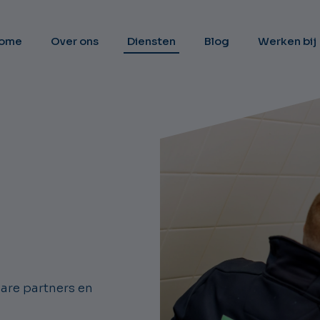
ome
Over ons
Diensten
Blog
Werken bij
are partners en